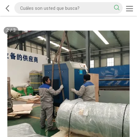
2
/
3