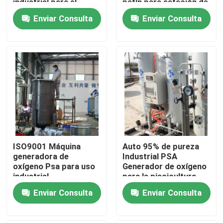
industrial para el
patín para estación de
llenado de cilindros
llenado
Enviar Consulta
Enviar Consulta
Recorrido por la fábrica
Control de calidad
Contacta con nosotros
Noticias
ISO9001 Máquina
Auto 95% de pureza
Solicitar una cita
generadora de
Industrial PSA
oxígeno Psa para uso
Generador de oxígeno
industrial
para la piscicultura
Generadores de gas de nitrógeno PSA
Enviar Consulta
Enviar Consulta
Generador del nitrógeno de la pureza elevada